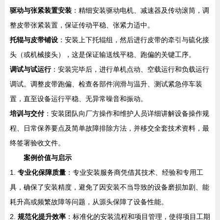
驱动与张紧装置安装
：精细安装驱动电机、减速器及传动滚筒，调
整皮带张紧装置，保证传动平稳、张紧力适中。
托辊与皮带铺设
：安装上下托辊组，然后进行皮带的牵引与硫化接
头（或机械接头），这是保证输送线平稳、跑偏的关键工序。
调试与试运行
：安装完毕后，进行单机点动、空载运行和负载运行
调试。调整皮带跑偏、检查各部件润滑与温升、测试紧急停车装
置，直至设备运行平稳、无异常噪音和振动。
培训与交付
：安装团队向厂方操作和维护人员详细讲解设备操作规
程、日常保养要点及简单故障排除方法，并移交全套技术资料，最
终签署验收文件。
案例价值与启示
1.
专业化保障质量
：专业安装服务商凭借其技术、经验和专用工
具，确保了安装精度，避免了因安装不当导致的设备磨损加剧、能
耗升高或频繁故障等问题，从源头保障了设备性能。
2.
规范化提升效率
：标准化的安装流程和项目管理，使得项目工期