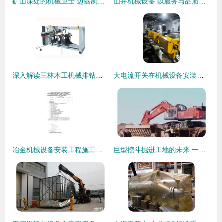
矿山深处的机械卫士 迈磊凯管路安装车与抓举车引领井下作业新变革
山井机械设备 以服务与品质助力龙江激光切割行业发展
深入解读三林木工机械排钻种类及普通机械设备安装服务
大电流开关在机械设备安装中的关键应用与服务要点
冶金机械设备安装工程施工及验收规范通用规定(YBJ201-83)在普通机械设备安装服务中的应用与实践
巨型挖斗掘进工地的未来 一次装机能顶普通挖掘机几倍的力量？