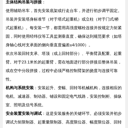
主体结构吊装与拼接
：
使用辅助吊车，首先安装底架或行走台车，并进行初步调平固定。
吊装并安装塔身标准节（对于塔式起重机）或立柱（对于门式/桥
式起重机）。每安装一节，都需用高强度螺栓连接并按规定力矩紧
固，同时使用经纬仪等工具监测垂直度，确保达到规范要求（如塔
身轴心线对支承面的侧向垂直度偏差≤4/1000）。
依次吊装回转支承、塔顶（或上回转部分）、平衡臂及配重、起重
臂。对于23.1米长的起重臂，需在地面进行部分拼接后整体吊装，
或在空中分段拼接，过程中必须严格控制臂架的挠度与连接可靠
性。
机构与系统安装
：安装起升、变幅、回转等机械机构，连接相应的
电机、减速器、制动器。铺设和固定电气线路，安装控制柜、操纵
室、照明及信号系统。
安全装置安装与调试
：这是安装服务的关键环节。必须安装并初步
调试力矩限制器、起重量限制器、高度限位器、幅度限位器、回转