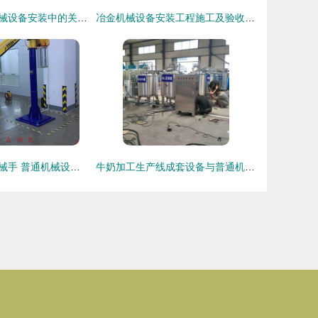
大电流开关在机械设备安装中的关键应用与服务要点
冶金机械设备安装工程施工及验收规范通用规定(YBJ201-83)在普通机械设备安装服务中的应用与实践
泉州翻转助力机械手 普通机械设备的智能化安装升级服务
牛奶加工生产线成套设备与普通机械设备安装服务解析