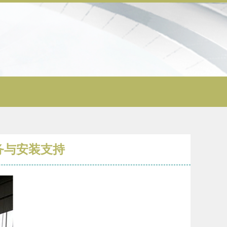
务与安装支持