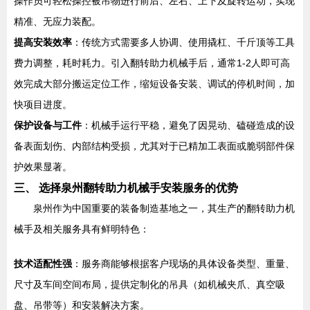
操作员可轻松操控被吊物进行前后、左右、上下及旋转运动，实现
精准、无应力装配。
提高安装效率
：传统方式需要多人协调、使用撬杠、千斤顶等工具
费力调整，耗时耗力。引入翻转助力机械手后，通常1-2人即可高
效完成大部分搬运定位工作，缩短设备安装、调试的停机时间，加
快项目进度。
保护设备与工件
：机械手运行平稳，避免了因晃动、磕碰造成的设
备表面划伤、内部结构受损，尤其对于已精加工表面或脆弱部件保
护效果显著。
三、 选择泉州翻转助力机械手安装服务的优势
泉州作为中国重要的装备制造基地之一，其生产的翻转助力机
械手及相关服务具有鲜明特色：
技术适配性强
：服务商能够根据客户现场的具体设备类型、重量、
尺寸及车间空间布局，提供定制化的吊具（如机械夹爪、真空吸
盘、吊带等）和安装解决方案。